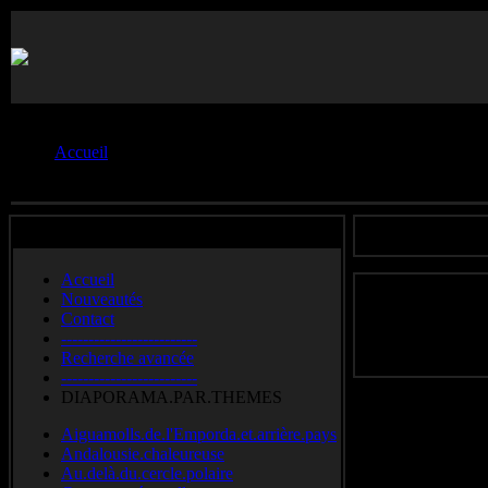
Vous êtes ici :
Accueil
-------------
Accueil
Nouveautés
Contact
----------------------
-------------------------
Recherche avancée
-------------------------
DIAPORAMA.PAR.THEMES
Aiguamolls.de.l'Emporda.et.arrière.pays
Andalousie.chaleureuse
Au.delà.du.cercle.polaire