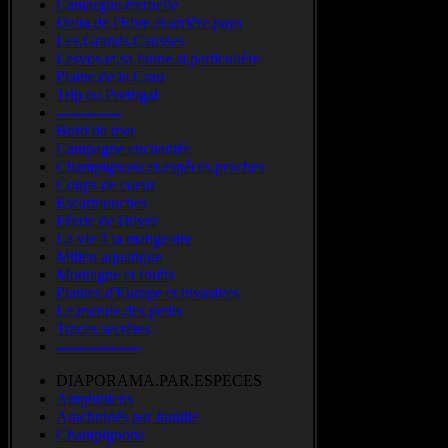
Camargue.éternelle
Delta.de.l'Ebre.et.arrière.pays
Les.Grands.Causses
Lesvos.et.sa.faune.si.particulière
Plaine.de.la.Crau
Trip.au.Portugal
-------------
Bord de mer
Campagne enchantée
Champignons.et.espèces.proches
Coups de coeur
Escarmouches
Féerie de l'hiver
La vie à la mangeoire
Milieu aquatique
Montagne et forêts
Plantes d'Europe et invasives
Le.monde.des.petits
Traces.secrètes
-----------------
DIAPORAMA.PAR.ESPECES
Amphibiens
Arachnidés par famille
Champignons