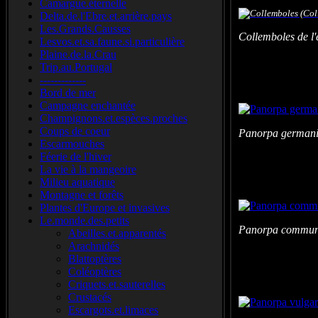
Camargue.éternelle
Delta.de.l'Ebre.et.arrière.pays
Les.Grands.Causses
Collemboles de l
Lesvos.et.sa.faune.si.particulière
Plaine.de.la.Crau
Trip.au.Portugal
-------------
Bord de mer
Campagne enchantée
Champignons.et.espèces.proches
Coups de coeur
Panorpa german
Escarmouches
Féerie de l'hiver
La vie à la mangeoire
Milieu aquatique
Montagne et forêts
Plantes d'Europe et invasives
Le.monde.des.petits
Panorpa communi
Abeilles.et.apparentés
Arachnidés
Blattoptères
Coléoptères
Criquets.et.sauterelles
Crustacés
Escargots.et.limaces