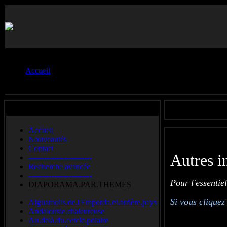
Vous êtes ici :
Accueil
Le.monde.des.petits
Accueil
Nouveautés
Contact
Autres i
-------------------------
Recherche avancée
-------------------------
Pour l'essentie
DIAPORAMA.PAR.THEMES
Si vous cliquez
Aiguamolls.de.l'Emporda.et.arrière.pays
Andalousie.chaleureuse
Au.delà.du.cercle.polaire