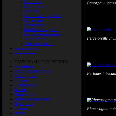
Libellules
Panorpa vulgaris
Mantoptères
Méduses
Mouches.et.apparentés
Myriapodes
Névroptères
Papillons.et.zygènes
Punaises.et.apparentés
Perce-oreille
alias
Trichoptères
Autres.insectes ...
Traces.secrètes
-----------------
DIAPORAMA.PAR.ESPECES
Amphibiens
Arachnidés par famille
Perlodes intrica
Champignons
Crustacés
Gastéropodes
Insectes
Mammiferes
Méduses.et.apparentés
Myriapodes
Oiseaux
Phaeostigma nota
Plantes