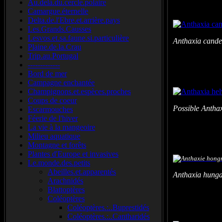
Au.delà.du.cercle.polaire
Camargue.éternelle
Delta.de.l'Ebre.et.arrière.pays
Les.Grands.Causses
Lesvos.et.sa.faune.si.particulière
Anthaxia cand
Plaine.de.la.Crau
Trip.au.Portugal
-------------
Bord de mer
Campagne enchantée
Champignons.et.espèces.proches
Coups de coeur
Possible Antha
Escarmouches
Féerie de l'hiver
La vie à la mangeoire
Milieu aquatique
Montagne et forêts
Plantes d'Europe et invasives
Le.monde.des.petits
Abeilles.et.apparentés
Anthaxia hunga
Arachnidés
Blattoptères
Coléoptères
Coléoptères.:..Buprestidés
Coléoptères.:..Cantharidés