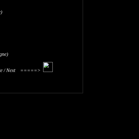
)
gne)
====>