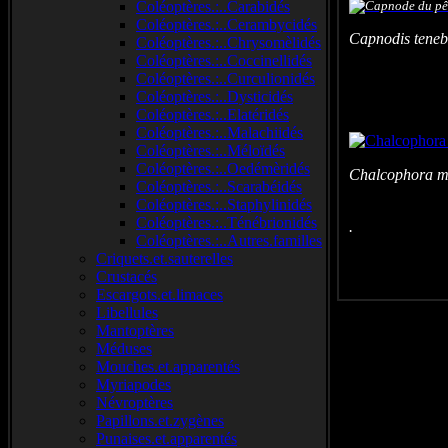
Coléoptères.:..Carabidés
Coléoptères.:..Cerambycidés
Capnodis teneb
Coléoptères.:..Chrysomèlidés
Coléoptères.:..Coccinellidés
Coléoptères.:..Curculionidés
Coléoptères.:..Dysticidés
Coléoptères.:..Elatéridés
Coléoptères.:..Malachiidés
Coléoptères.:..Méloïdés
Coléoptères.:..Oedémèridés
Chalcophora ma
Coléoptères.:..Scarabéidés
Coléoptères.:..Staphylinidés
Coléoptères.:..Ténébrionidés
. S
Coléoptères.:..Autres.familles
Criquets.et.sauterelles
Crustacés
Escargots.et.limaces
Libellules
Mantoptères
Méduses
Mouches.et.apparentés
Myriapodes
Névroptères
Papillons.et.zygènes
Punaises.et.apparentés