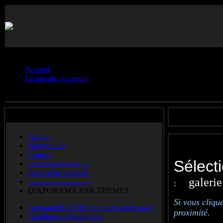
Vous êtes ici :
Accueil
Le.monde.des.petits
Coléoptères
Accueil
Nouveautés
Contact
Sélect
-------------------------
Recherche avancée
galerie
-------------------------
:
DIAPORAMA.PAR.THEMES
Si vous cliqu
Aiguamolls.de.l'Emporda.et.arrière.pays
proximité.
Andalousie.chaleureuse