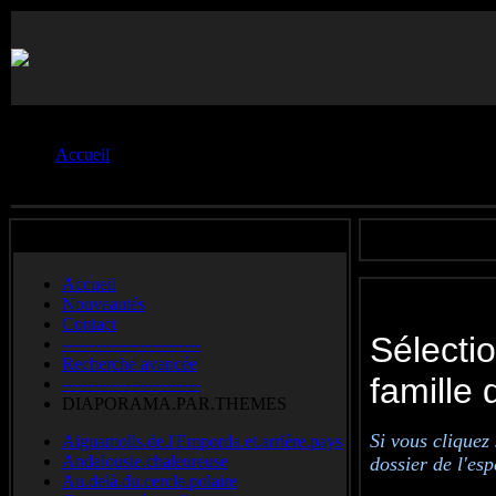
Vous êtes ici :
Accueil
Arachnidés par famille
Accueil
Nouveautés
Contact
Sélecti
-------------------------
Recherche avancée
famille
-------------------------
DIAPORAMA.PAR.THEMES
Si vous cliquez
Aiguamolls.de.l'Emporda.et.arrière.pays
Andalousie.chaleureuse
dossier de l'es
Au.delà.du.cercle.polaire