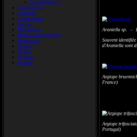
Trombidiidés.**
Champignons
Crustacés
Gastéropodes
Insectes
Mammiferes
Araniella sp. - P
Méduses.et.apparentés
Souvent identifié
Myriapodes
d'Araniella sont di
Oiseaux
Plantes
Poissons
Reptiles
Argiope bruennic
France)
Argiope trifascia
Portugal)