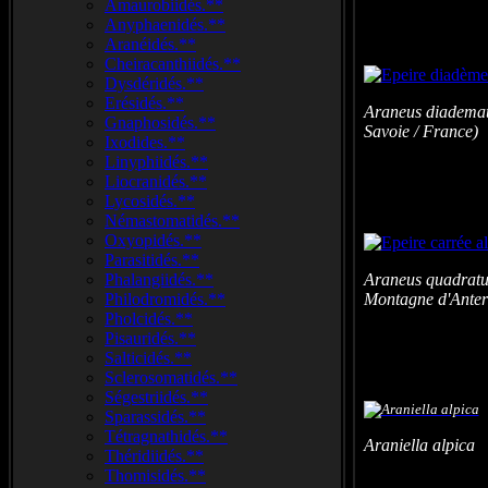
Amaurobiidés.**
Anyphaenidés.**
Aranéidés.**
Cheiracanthiidés.**
Dysdéridés.**
Erésidés.**
Araneus diademat
Gnaphosidés.**
Savoie / France)
Ixodides.**
Linyphiidés.**
Liocranidés.**
Lycosidés.**
Némastomatidés.**
Oxyopidés.**
Parasitidés.**
Phalangiidés.**
Araneus quadratu
Philodromidés.**
Montagne d'Anter
Pholcidés.**
Pisauridés.**
Salticidés.**
Sclerosomatidés.**
Ségestriidés.**
Sparassidés.**
Tétragnathidés.**
Araniella alpica 
Théridiidés.**
Thomisidés.**