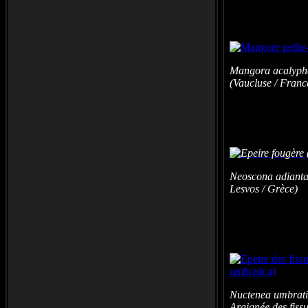
Mangora acalypha
(Vaucluse / Franc
Neoscona adianta
Lesvos / Grèce)
Nuctenea umbratic
Araignée des fis