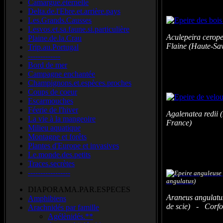
Camargue.éternelle
Delta.de.l'Ebre.et.arrière.pays
Les.Grands.Causses
Lesvos.et.sa.faune.si.particulière
Aculepeira cerope
Plaine.de.la.Crau
Flaine (Haute-Sav
Trip.au.Portugal
-------------
Bord de mer
Campagne enchantée
Champignons.et.espèces.proches
Coups de coeur
Escarmouches
Féerie de l'hiver
Agalenatea redii 
La vie à la mangeoire
France)
Milieu aquatique
Montagne et forêts
Plantes d'Europe et invasives
Le.monde.des.petits
Traces.secrètes
-----------------
DIAPORAMA.PAR.ESPECES
Araneus angulatu
Amphibiens
de scie) - Corfo
Arachnidés par famille
Agélènidés.**