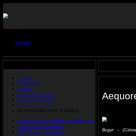
Vous êtes ici :
Accueil
Méduses.et.apparentés
Accueil
Nouveautés
Contact
Aequore
-------------------------
Recherche avancée
-------------------------
DIAPORAMA.PAR.THEMES
Aiguamolls.de.l'Emporda.et.arrière.pays
Andalousie.chaleureuse
Begur - (Girona
Au.delà.du.cercle.polaire