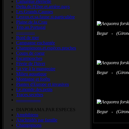
Camargue.éternelle
Delta.de.l'Ebre.et.arrière.pays
Les.Grands.Causses
Lesvos.et.sa.faune.si.particulière
Plaine.de.la.Crau
Trip.au.Portugal
-------------
Begur - (Girona
Bord de mer
Campagne enchantée
Champignons.et.espèces.proches
Coups de coeur
Escarmouches
Féerie de l'hiver
La vie à la mangeoire
Begur - (Girona
Milieu aquatique
Montagne et forêts
Plantes d'Europe et invasives
Le.monde.des.petits
Traces.secrètes
-----------------
DIAPORAMA.PAR.ESPECES
Begur - (Girona
Amphibiens
Arachnidés par famille
Champignons