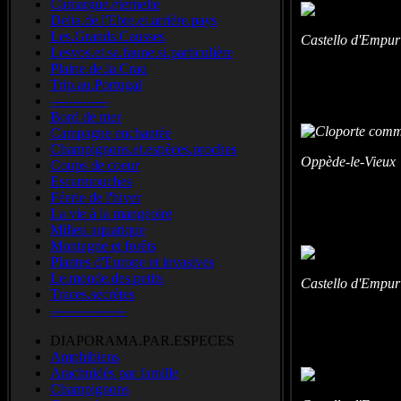
Camargue.éternelle
Delta.de.l'Ebre.et.arrière.pays
Les.Grands.Causses
Castello d'Empur
Lesvos.et.sa.faune.si.particulière
Plaine.de.la.Crau
Trip.au.Portugal
-------------
Bord de mer
Campagne enchantée
Champignons.et.espèces.proches
Oppède-le-Vieux 
Coups de coeur
Escarmouches
Féerie de l'hiver
La vie à la mangeoire
Milieu aquatique
Montagne et forêts
Plantes d'Europe et invasives
Le.monde.des.petits
Castello d'Empur
Traces.secrètes
-----------------
DIAPORAMA.PAR.ESPECES
Amphibiens
Arachnidés par famille
Champignons