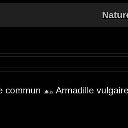
Natur
te commun
Armadille vulg
alias
ll-bug
Gemeine Rollassel
Porcellino di terra
Bicho