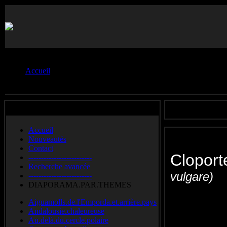
Vous êtes ici :
Accueil
Crustacés
Accueil
Nouveautés
Contact
Clopor
-------------------------
Recherche avancée
vulgare)
-------------------------
DIAPORAMA.PAR.THEMES
Common pi
Aiguamolls.de.l'Emporda.et.arrière.pays
Andalousie.chaleureuse
Au.delà.du.cercle.polaire