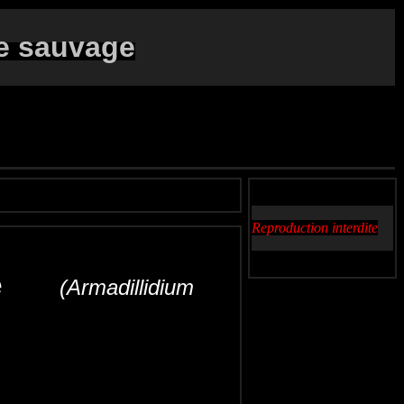
e sauvage
Reproduction interdite
aire
(Armadillidium
 bola
Gewone oprolpissebed