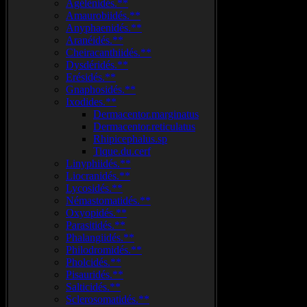
Agélènidés.**
Amaurobiidés.**
Anyphaenidés.**
Aranéidés.**
Cheiracanthiidés.**
Dysdéridés.**
Erésidés.**
Gnaphosidés.**
Ixodides.**
Dermacentor.marginatus
Dermacentor.reticulatus
Rhipicephalus.sp
Tique.du.cerf
Linyphiidés.**
Liocranidés.**
Lycosidés.**
Némastomatidés.**
Oxyopidés.**
Parasitidés.**
Phalangiidés.**
Philodromidés.**
Pholcidés.**
Pisauridés.**
Salticidés.**
Sclerosomatidés.**