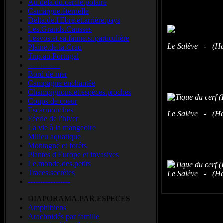
Au.delà.du.cercle.polaire
Camargue.éternelle
Delta.de.l'Ebre.et.arrière.pays
Les.Grands.Causses
Lesvos.et.sa.faune.si.particulière
Le Salève - (Hau
Plaine.de.la.Crau
Trip.au.Portugal
-------------
Bord de mer
Campagne enchantée
Champignons.et.espèces.proches
Coups de coeur
Escarmouches
Le Salève - (Hau
Féerie de l'hiver
La vie à la mangeoire
Milieu aquatique
Montagne et forêts
Plantes d'Europe et invasives
Le.monde.des.petits
Traces.secrètes
Le Salève - (Hau
-----------------
DIAPORAMA.PAR.ESPECES
Amphibiens
Arachnidés par famille