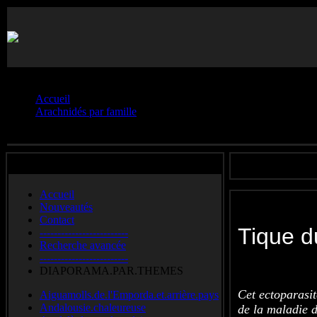
Vous êtes ici :
Accueil
Arachnidés par famille
Ixodides.**
Accueil
Nouveautés
Contact
Tique
-------------------------
Recherche avancée
-------------------------
Deer tick
DIAPORAMA.PAR.THEMES
Cet ectoparasit
Aiguamolls.de.l'Emporda.et.arrière.pays
Andalousie.chaleureuse
de la maladie 