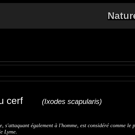
Natur
 du cerf
(Ixodes scapularis)
Hirschzecke
Garrapata de los ciervos
e, s'attaquant également à l'homme, est considéré comme le p
de Lyme.