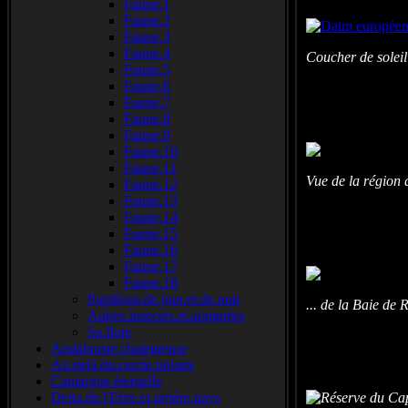
Faune.1
Faune.2
Faune.3
Faune.4
Coucher de solei
Faune.5
Faune.6
Faune.7
Faune.8
Faune.9
Faune.10
Faune.11
Vue de la région 
Faune.12
Faune.13
Faune.14
Faune.15
Faune.16
Faune.17
Faune.18
Papillons.de.jour.et.de.nuit
... de la Baie de R
Autres.insectes.et.araignées
Sa.flore
Andalousie.chaleureuse
Au.delà.du.cercle.polaire
Camargue.éternelle
Delta.de.l'Ebre.et.arrière.pays