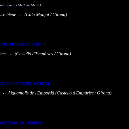
se bleue - (Cala Monjoi
/ Girona)
ombes -
(
Castelló d'Empúries
/ Girona)
te - Aiguamolls
de l'Empordà
(
Castelló d'Empúries
/ Girona)