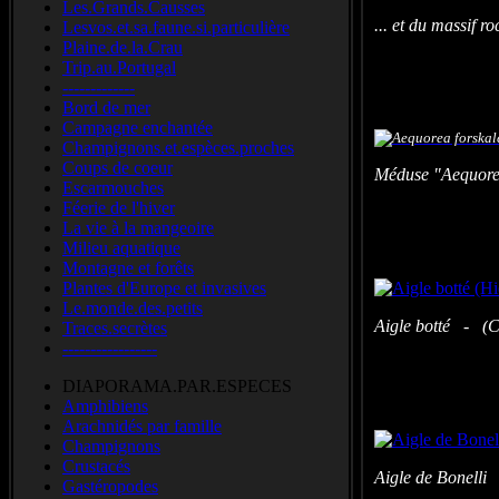
Les.Grands.Causses
... et du massif 
Lesvos.et.sa.faune.si.particulière
Plaine.de.la.Crau
Trip.au.Portugal
-------------
Bord de mer
Campagne enchantée
Champignons.et.espèces.proches
Coups de coeur
Méduse "Aequore
Escarmouches
Féerie de l'hiver
La vie à la mangeoire
Milieu aquatique
Montagne et forêts
Plantes d'Europe et invasives
Le.monde.des.petits
Aigle botté -
(
C
Traces.secrètes
-----------------
DIAPORAMA.PAR.ESPECES
Amphibiens
Arachnidés par famille
Champignons
Crustacés
Aigle de Bonelli
Gastéropodes