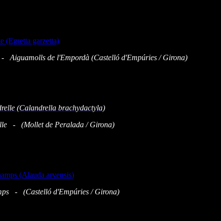
e - Aiguamolls
de l'Empordà
(
Castelló d'Empúries
/ Girona)
elle - (Mollet de Peralada / Girona
)
hamps -
(
Castelló d'Empúries
/ Girona)