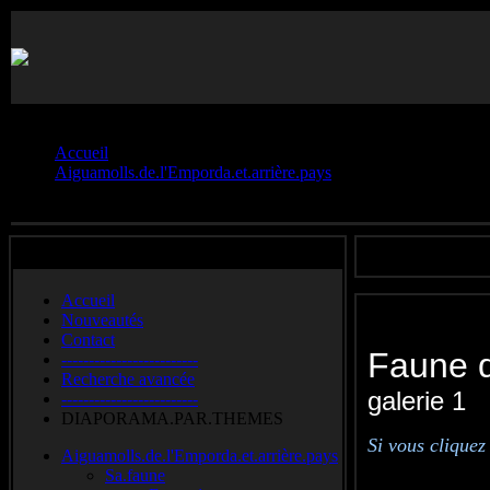
Vous êtes ici :
Accueil
Aiguamolls.de.l'Emporda.et.arrière.pays
Sa.faune
Accueil
Nouveautés
Contact
Faune d
-------------------------
Recherche avancée
galerie 1
-------------------------
DIAPORAMA.PAR.THEMES
Si vous cliquez
Aiguamolls.de.l'Emporda.et.arrière.pays
Sa.faune