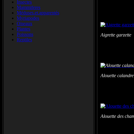
Insectes
Mammiferes
Méduses.et.apparentés
Myriapodes
Oiseaux
Plantes
Poissons
Aigrette garzett
Reptiles
Alouette calandr
Alouette des c