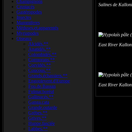
Champignons
Salines de Kallon
Crustacés
Gastéropodes
Insectes
Mammiferes
Méduses.et.apparentés
Myriapodes
Oiseaux
Alcidés.**
East River Kallon
Anatidés.**
Colombidés.**
Cormorans.**
Corvidés.**
Coucous.**
Grands.échassiers.**
Engoulevent.d'Europe
East River Kallon
Fou.de.Bassan
Fulmar.boréal
Gallinacés.**
Ganga.cata
Grande.outarde
Grèbes.**
Grives.**
Huppe.fasciée
Labbes.**