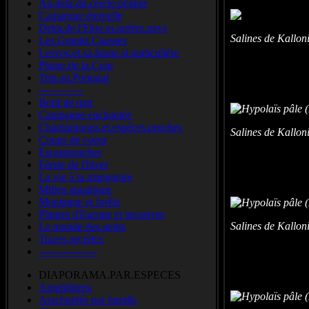
Au.delà.du.cercle.polaire
Camargue.éternelle
Delta.de.l'Ebre.et.arrière.pays
Salines de Kallon
Les.Grands.Causses
Lesvos.et.sa.faune.si.particulière
Plaine.de.la.Crau
Trip.au.Portugal
-------------
Bord de mer
Campagne enchantée
Champignons.et.espèces.proches
Salines de Kallon
Coups de coeur
Escarmouches
Féerie de l'hiver
La vie à la mangeoire
Milieu aquatique
Montagne et forêts
Plantes d'Europe et invasives
Salines de Kallon
Le.monde.des.petits
Traces.secrètes
-----------------
DIAPORAMA.PAR.ESPECES
Amphibiens
Arachnidés par famille