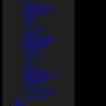
Moineaux.**
Panure.à.moustaches
Phragmite.des.joncs
Pinsons **
Pipits.**
Pouillots.**
Rémiz.penduline
Roitelets.**
Rossignol.philomèle
Rougegorge.familier
Rougequeues.**
Rousserolles.**
Serin.cini
Sittelles.**
Sizerins.**
Tariers.**
Tarin.des.aulnes
Tichodrome.échelette
Torcol.fourmilier
Traquets.**
Troglodyte.mignon
Venturon.montagnard
Verdier d'Europe
Plantes
Poissons