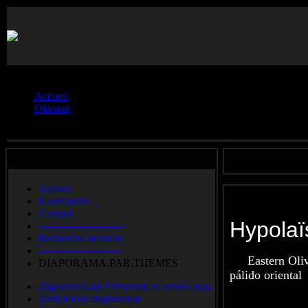
Vous êtes ici :
Accueil
Oiseaux
Hypolaïs.**
Accueil
Nouveautés
Contact
Hypol
-------------------------
Recherche avancée
-------------------------
Eastern Oli
DIAPORAMA.PAR.THEMES
pálido oriental
Aiguamolls.de.l'Emporda.et.arrière.pays
Andalousie.chaleureuse