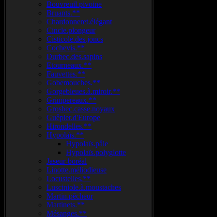
Bouvreuil.pivoine
Bruants.**
Chardonneret.élégant
Cincle.plongeur
Cisticole.des.joncs
Cochevis.**
Durbec.des.sapins
Etourneaux.**
Fauvettes.**
Gobemouches.**
Gorgebleues.à.miroir.**
Grimpereaux.**
Grosbec.casse.noyaux
Guêpier.d'Europe
Hirondelles.**
Hypolaïs.**
Hypolaïs.pâle
Hypolaïs.polyglotte
Jaseur-boréal
Linotte.méliodieuse
Locustelles.**
Lusciniole.à.moustaches
Martin.pêcheur
Martinets.**
Mésanges.**