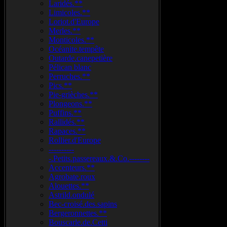
Laridés.**
Limicoles.**
Loriot.d'Europe
Merles.**
Monticoles.**
Océanite.tempête
Outarde.canepetière
Pélican blanc
Perruches.**
Pics.**
Pie-grièches.**
Plongeons.**
Puffins.**
Rallidés.**
Rapaces.**
Rollier.d'Europe
----------
-.Petits.passereaux.&.Co.--------
Accenteurs.**
Agrobate.roux
Alouettes.**
Astrild.ondulé
Bec-croisé.des.sapins
Bergeronnettes.**
Bouscarle.de.Cetti