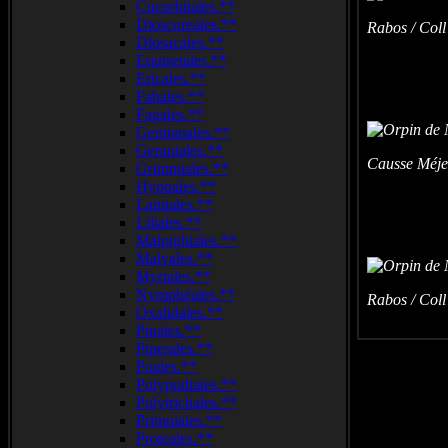
Cucurbitales.**
Dioscoreales.**
Rabos / Coll
Dipsacales.**
Equisetales.**
Ericales.**
Fabales.**
Fagales.**
Gentianales.**
Geraniales.**
Causse Méje
Grimmiales.**
Hypnales.**
Lamiales.**
Liliales.**
Malpighiales.**
Malvales.**
Myrtales.**
Nymphéales.**
Rabos / Coll
Oxalidales.**
Pinales.**
Piperales.**
Poales.**
Polypodiales.**
Polytrichales.**
Primulales.**
Proteales.**