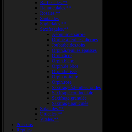
Rafflesiales.**
Ranunculales.**
Rosales.**
Santalales
Sapindales.**
Saxifragales.**
Aéonium.en.arbre
Dorine.à.feuilles.alternes
Joubarbe.des.toits
Orpin.à.feuilles.épaisses
Orpin.âcre
Orpin.blanc
Orpin.de.Nice
Orpin.hérissé
Orpin.noirâtre
Orpin.rose
Saxifrage.à.feuilles.rondes
Saxifrage.continentale
Saxifrage.granulée
Saxifrage.paniculée
Solanales.**
Urticales.**
Vitales.**
Poissons
Reptiles