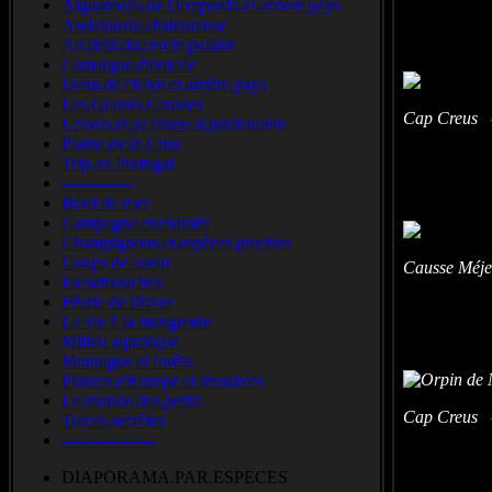
Pale st
Aiguamolls.de.l'Emporda.et.arrière.pays
Andalousie.chaleureuse
Au.delà.du.cercle.polaire
Camargue.éternelle
Delta.de.l'Ebre.et.arrière.pays
Les.Grands.Causses
Cap Creus -
Lesvos.et.sa.faune.si.particulière
Plaine.de.la.Crau
Trip.au.Portugal
-------------
Bord de mer
Campagne enchantée
Champignons.et.espèces.proches
Coups de coeur
Causse Méje
Escarmouches
Féerie de l'hiver
La vie à la mangeoire
Milieu aquatique
Montagne et forêts
Plantes d'Europe et invasives
Le.monde.des.petits
Cap Creus -
Traces.secrètes
-----------------
DIAPORAMA.PAR.ESPECES