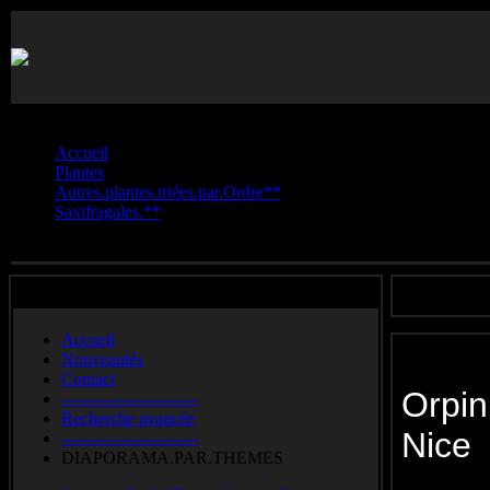
Vous êtes ici :
Accueil
Plantes
Autres.plantes.triées.par.Ordre**
Saxifragales.**
Orpin.de.Nice
Accueil
Nouveautés
Contact
Orpin
-------------------------
Recherche avancée
Ni
-------------------------
DIAPORAMA.PAR.THEMES