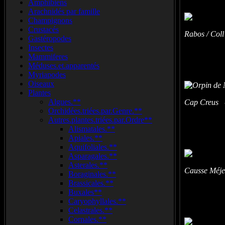
Amphibiens
Arachnidés par famille
Champignons
Crustacés
Rabos / Coll
Gastéropodes
Insectes
Mammiferes
Méduses.et.apparentés
Myriapodes
Oiseaux
Plantes
Algues.**
Cap Creus -
Orchidées.triées.par.Genre.**
Autres.plantes.triées.par.Ordre**
Alismatales.**
Apiales.**
Aquifoliales.**
Asparagales.**
Asterales.**
Causse Méje
Boraginales.**
Brassicales.**
Buxales**
Caryophyllales.**
Celastrales.**
Cornales.**