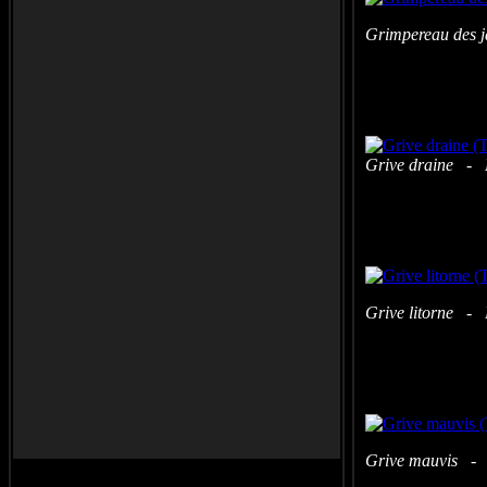
Grimpereau des j
Grive drai
Grive litorne - 
Grive mauvis - C