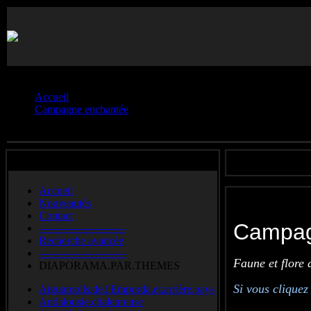
Vous êtes ici :
Accueil
Campagne enchantée
Galerie.4
Accueil
Nouveautés
Contact
Campag
-------------------------
Recherche avancée
-------------------------
Faune et flore 
DIAPORAMA.PAR.THEMES
Si vous cliquez
Aiguamolls.de.l'Emporda.et.arrière.pays
Andalousie.chaleureuse