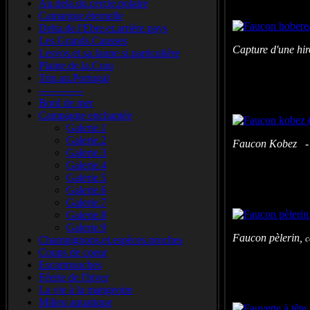
Au.delà.du.cercle.polaire
Camargue.éternelle
Delta.de.l'Ebre.et.arrière.pays
Les.Grands.Causses
Capture d'une hi
Lesvos.et.sa.faune.si.particulière
Plaine.de.la.Crau
Trip.au.Portugal
-------------
Bord de mer
Campagne enchantée
Galerie.1
Galerie.2
Faucon Kobez - 
Galerie.3
Galerie.4
Galerie.5
Galerie.6
Galerie.7
Galerie.8
Galerie.9
Faucon pèlerin,
c
Champignons.et.espèces.proches
Coups de coeur
Escarmouches
Féerie de l'hiver
La vie à la mangeoire
Milieu aquatique