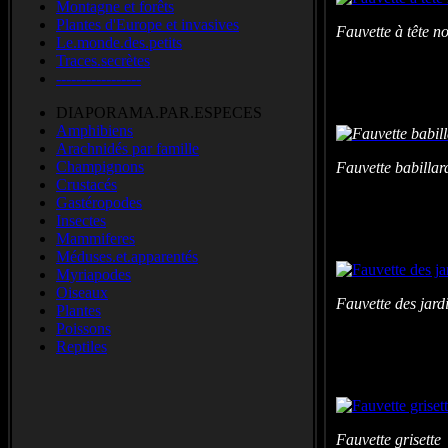
Montagne et forêts
Plantes d'Europe et invasives
Fauvette à tête 
Le.monde.des.petits
Traces.secrètes
-----------------
DIAPORAMA.PAR.ESPECES
Amphibiens
Arachnidés par famille
Champignons
Fauvette babilla
Crustacés
Gastéropodes
Insectes
Mammiferes
Méduses.et.apparentés
Myriapodes
Oiseaux
Fauvette des jar
Plantes
Poissons
Reptiles
Fauvette grisette