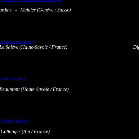
ardins - Meinier (Genève / Suisse)
ne - Le Salève (Haute-Savoie / France) Digis
Beaumont (Haute-Savoie / France)
ollonges (Ain / France)