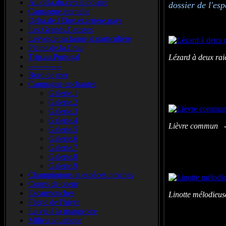
Au.delà.du.cercle.polaire
dossier de l'es
Camargue.éternelle
Delta.de.l'Ebre.et.arrière.pays
Les.Grands.Causses
Lesvos.et.sa.faune.si.particulière
Plaine.de.la.Crau
Trip.au.Portugal
Lézard à deux rai
-------------
Bord de mer
Campagne enchantée
Galerie.1
Galerie.2
Galerie.3
Galerie.4
Lièvre commun - 
Galerie.5
Galerie.6
Galerie.7
Galerie.8
Galerie.9
Champignons.et.espèces.proches
Coups de coeur
Escarmouches
Linotte mélodieu
Féerie de l'hiver
La vie à la mangeoire
Milieu aquatique