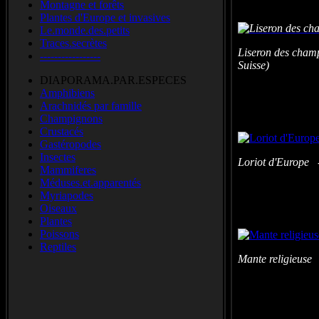
Montagne et forêts
Plantes d'Europe et invasives
Le.monde.des.petits
Traces.secrètes
Liseron des cham
-----------------
Suisse)
DIAPORAMA.PAR.ESPECES
Amphibiens
Arachnidés par famille
Champignons
Crustacés
Gastéropodes
Insectes
Loriot d'Europe 
Mammiferes
Méduses.et.apparentés
Myriapodes
Oiseaux
Plantes
Poissons
Reptiles
Mante religieuse