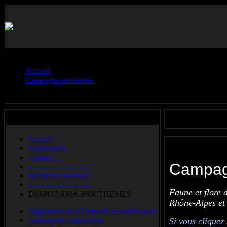
Vous êtes ici :
Accueil
Campagne enchantée
Galerie.6
Accueil
Nouveautés
Contact
Campag
-------------------------
Recherche avancée
-------------------------
Faune et flore 
DIAPORAMA.PAR.THEMES
Rhône-Alpes et
Aiguamolls.de.l'Emporda.et.arrière.pays
Andalousie.chaleureuse
Si vous cliquez