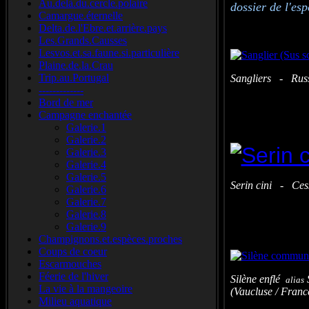
Au.delà.du.cercle.polaire
dossier de l'es
Camargue.éternelle
Delta.de.l'Ebre.et.arrière.pays
Les.Grands.Causses
Lesvos.et.sa.faune.si.particulière
Plaine.de.la.Crau
Trip.au.Portugal
Sangliers - Russ
-------------
Bord de mer
Campagne enchantée
Galerie.1
Galerie.2
Galerie.3
Galerie.4
Galerie.5
Serin cini - Ces
Galerie.6
Galerie.7
Galerie.8
Galerie.9
Champignons.et.espèces.proches
Coups de coeur
Escarmouches
Féerie de l'hiver
Silène enflé
alias
La vie à la mangeoire
(Vaucluse / Franc
Milieu aquatique