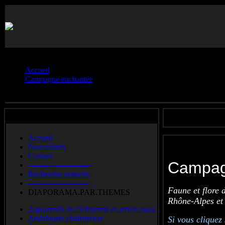
Vous êtes ici :
Accueil
Campagne enchantée
Galerie.9
Accueil
Nouveautés
Contact
Campag
-------------------------
Recherche avancée
-------------------------
Faune et flore 
DIAPORAMA.PAR.THEMES
Rhône-Alpes et
Aiguamolls.de.l'Emporda.et.arrière.pays
Andalousie.chaleureuse
Si vous cliquez