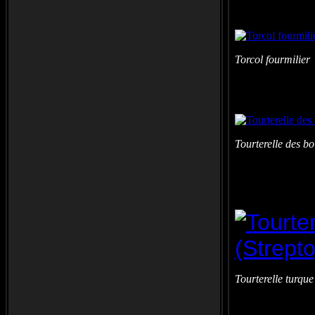
Torcol fourmilie
Tourterelle des b
Tourterelle turq
Digis