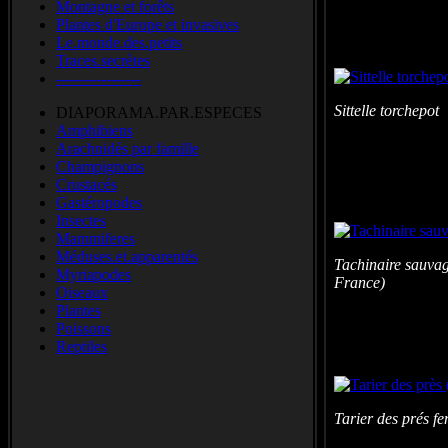
Montagne et forêts
Plantes d'Europe et invasives
Le.monde.des.petits
Traces.secrètes
-----------------
Sittelle torc
DIAPORAMA.PAR.ESPECES
Digi
Amphibiens
Arachnidés par famille
Champignons
Crustacés
Gastéropodes
Insectes
Mammiferes
Méduses.et.apparentés
Tachinaire sauva
Myriapodes
France)
Oiseaux
Plantes
Poissons
Reptiles
Tarier des prés 