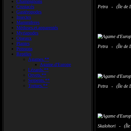
Champignons
Crustacés
Petra - (Île de L
Gastéropodes
Insectes
Mammiferes
Méduses.et.apparentés
Myriapodes
Oiseaux
Plantes
Petra - (Île de L
Poissons
Reptiles
Agames.**
Agame.d'Europe
Lézards.**
Orvets.**
Serpents.**
Tortues.**
Petra - (Île de L
Skalohori - (Île 