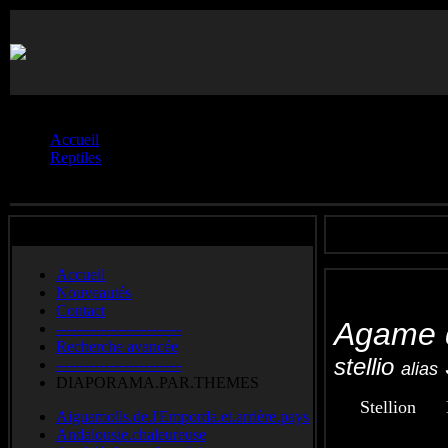
Vous êtes ici :
Accueil
Reptiles
Agames.**
Accueil
Nouveautés
Contact
Agame
-------------------------
Recherche avancée
stellio
-------------------------
alias
DIAPORAMA.PAR.THEMES
Stellion
Aiguamolls.de.l'Emporda.et.arrière.pays
Andalousie.chaleureuse