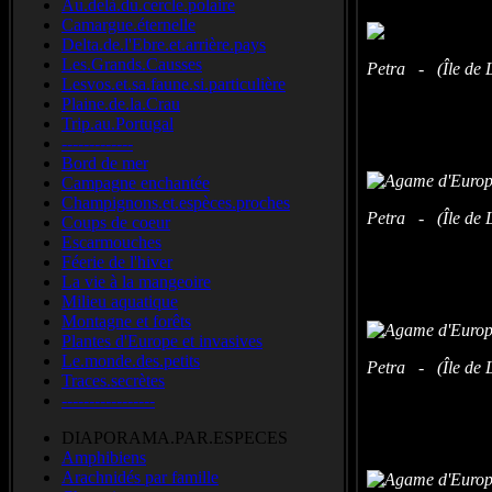
Au.delà.du.cercle.polaire
Camargue.éternelle
Delta.de.l'Ebre.et.arrière.pays
Les.Grands.Causses
Petra - (Île de L
Lesvos.et.sa.faune.si.particulière
Plaine.de.la.Crau
Trip.au.Portugal
-------------
Bord de mer
Campagne enchantée
Champignons.et.espèces.proches
Petra - (Île de L
Coups de coeur
Escarmouches
Féerie de l'hiver
La vie à la mangeoire
Milieu aquatique
Montagne et forêts
Plantes d'Europe et invasives
Le.monde.des.petits
Petra - (Île de L
Traces.secrètes
-----------------
DIAPORAMA.PAR.ESPECES
Amphibiens
Arachnidés par famille