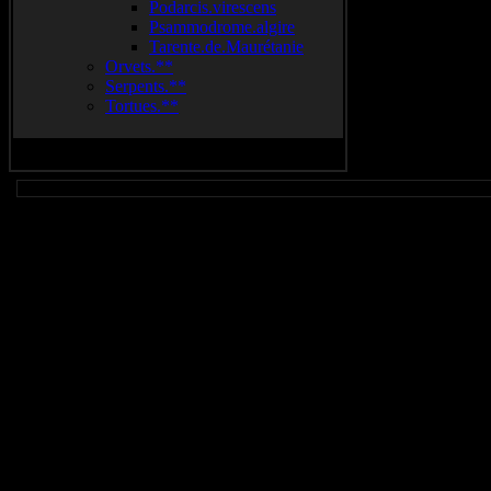
Podarcis.virescens
Psammodrome.algire
Tarente.de.Maurétanie
Orvets.**
Serpents.**
Tortues.**