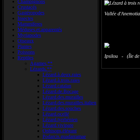
Champignons
Crustacés
Gastéropodes
Vallée d'Anemotia
Insectes
Mammiferes
Méduses.et.apparentés
Myriapodes
Oiseaux
Plantes
Poissons
Ipsilou - (Île de
Reptiles
Agames.**
Lézards.**
Lézard.à.deux.raies
Lézard.à.trois.raies
Lézard.catalan
Lézard.de.Bocage
Lézard.des.murailles
Lézard.des.murailles.italien
Lézard.des.souches
Lézard.ocellé
Lézard.tyrrhénien
Lézard.vivipare
Ophisops.élégant
Podarcis.guadarramae