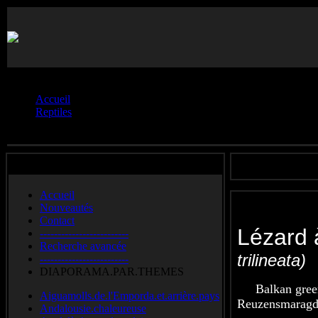
Vous êtes ici :
Accueil
Reptiles
Lézards.**
Accueil
Nouveautés
Contact
Lézard
-------------------------
Recherche avancée
trilineata)
-------------------------
DIAPORAMA.PAR.THEMES
Balkan gree
Aiguamolls.de.l'Emporda.et.arrière.pays
Reuzensmaragd
Andalousie.chaleureuse