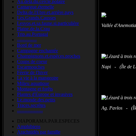
Au.delà.du.cercle.polaire
Camargue.éternelle
Delta.de.l'Ebre.et.arrière.pays
Les.Grands.Causses
Lesvos.et.sa.faune.si.particulière
Vallée d'Anemoti
Plaine.de.la.Crau
Trip.au.Portugal
-------------
Bord de mer
Campagne enchantée
Champignons.et.espèces.proches
Coups de coeur
Napi - (Île de L
Escarmouches
Féerie de l'hiver
La vie à la mangeoire
Milieu aquatique
Montagne et forêts
Plantes d'Europe et invasives
Le.monde.des.petits
Traces.secrètes
Ag. Pavlos - (Îl
-----------------
DIAPORAMA.PAR.ESPECES
Amphibiens
Arachnidés par famille