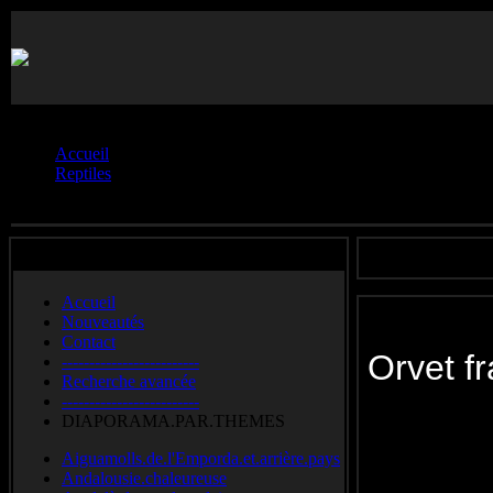
Vous êtes ici :
Accueil
Reptiles
Orvets.**
Accueil
Nouveautés
Contact
Orvet 
-------------------------
Recherche avancée
-------------------------
Slow worm
DIAPORAMA.PAR.THEMES
Geslacht
Aiguamolls.de.l'Emporda.et.arrière.pays
Andalousie.chaleureuse