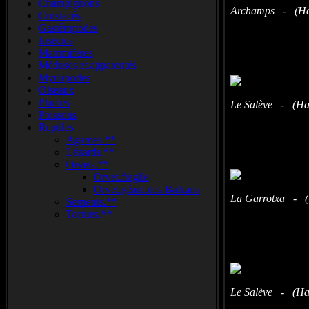
Champignons
Archamps - (Hau
Crustacés
Gastéropodes
Insectes
Mammiferes
Méduses.et.apparentés
Myriapodes
Oiseaux
Plantes
Le Salève - (Hau
Poissons
Reptiles
Agames.**
Lézards.**
Orvets.**
Orvet.fragile
Orvet.géant.des.Balkans
La Garrotxa - (
Serpents.**
Tortues.**
Le Salève - (Hau