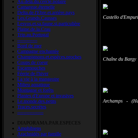
Au.delà.du.cercle.polaire
Camargue.éternelle
Delta.de.l'Ebre.et.arrière.pays
Castello d'Empur
Les.Grands.Causses
Lesvos.et.sa.faune.si.particulière
Plaine.de.la.Crau
Trip.au.Portugal
-------------
Bord de mer
Campagne enchantée
Champignons.et.espèces.proches
Chaîne du Bargy 
Coups de coeur
Escarmouches
Féerie de l'hiver
La vie à la mangeoire
Milieu aquatique
Montagne et forêts
Plantes d'Europe et invasives
Archamps - (Hau
Le.monde.des.petits
Traces.secrètes
-----------------
DIAPORAMA.PAR.ESPECES
Amphibiens
Arachnidés par famille